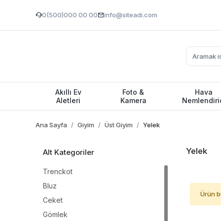
0(500)000 00 00
info@siteadi.com
Akıllı Ev
Foto &
Hava
Aletleri
Kamera
Nemlendiri
Ana Sayfa
Giyim
Üst Giyim
Yelek
Yelek
Alt Kategoriler
Trenckot
Bluz
Ürün b
Ceket
Gömlek