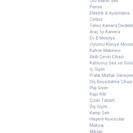
Oto Bakım Seti
Pense
Elektrik & Aydınlatma
Cımbız
Telsiz Kamera Dedekt
Araç İçi Kamera
Ev & Mobilya
Oyuncu Klavye Mouse
Kahve Makinesi
Akıllı Çeviri Cihazı
Kablosuz Ses ve Görün
İç Giyim
Pratik Mutfak Gereçler
Diş Beyazlatma Cihazı
Plaj Giyim
Kapı Kilit
Çizim Tableti
Dış Giyim
Kamp Seti
Haşere Kovucular
Makyaj
Mikser