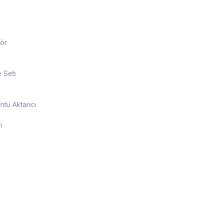
ör
 Seti
tü Aktarıcı
i