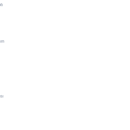
tı
kım
sı