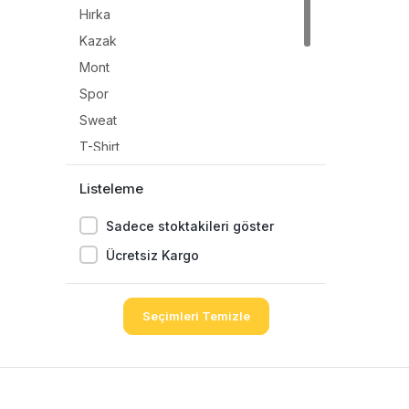
Hırka
Kazak
Mont
Spor
Sweat
T-Shirt
Takım
Listeleme
Triko
Sadece stoktakileri göster
Tulum
Yağmurluk
Ücretsiz Kargo
Yelek
Kaban
Seçimleri Temizle