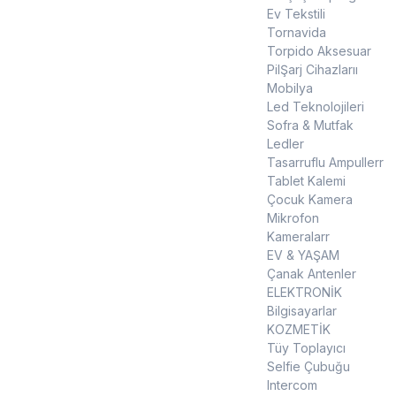
Ev Tekstili
Tornavida
Torpido Aksesuar
PilŞarj Cihazlarıı
Mobilya
Led Teknolojileri
Sofra & Mutfak
Ledler
Tasarruflu Ampullerr
Tablet Kalemi
Çocuk Kamera
Mikrofon
Kameralarr
EV & YAŞAM
Çanak Antenler
ELEKTRONİK
Bilgisayarlar
KOZMETİK
Tüy Toplayıcı
Selfie Çubuğu
Intercom