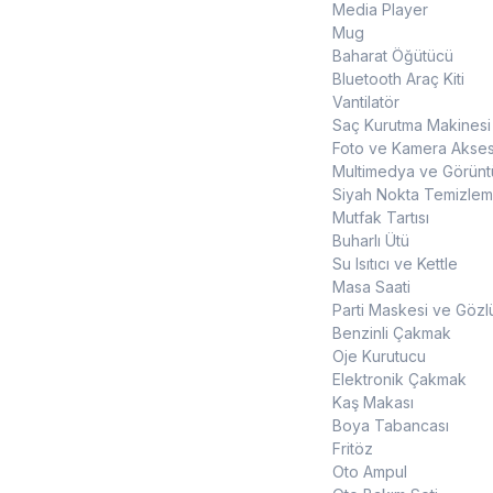
Media Player
Mug
Baharat Öğütücü
Bluetooth Araç Kiti
Vantilatör
Saç Kurutma Makinesi
Foto ve Kamera Akses
Multimedya ve Görüntü
Siyah Nokta Temizleme
Mutfak Tartısı
Buharlı Ütü
Su Isıtıcı ve Kettle
Masa Saati
Parti Maskesi ve Gözl
Benzinli Çakmak
Oje Kurutucu
Elektronik Çakmak
Kaş Makası
Boya Tabancası
Fritöz
Oto Ampul