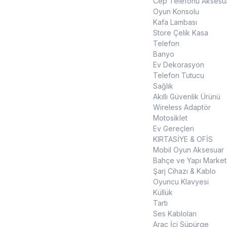
Cep Telefonu Aksesua
Oyun Konsolu
Kafa Lambası
Store Çelik Kasa
Telefon
Banyo
Ev Dekorasyon
Telefon Tutucu
Sağlık
Akıllı Güvenlik Ürünü
Wireless Adaptör
Motosiklet
Ev Gereçleri
KIRTASİYE & OFİS
Mobil Oyun Aksesuar
Bahçe ve Yapı Market
Şarj Cihazı & Kablo
Oyuncu Klavyesi
Küllük
Tartı
Ses Kabloları
Araç İçi Süpürge