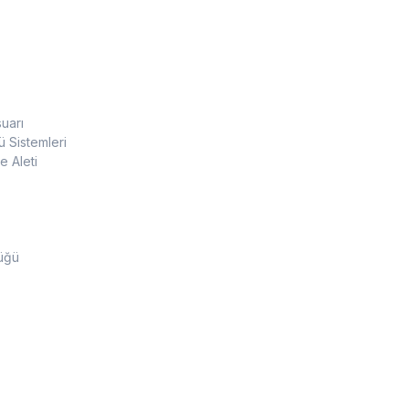
uarı
 Sistemleri
 Aleti
üğü