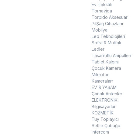
Ev Tekstili
Tornavida
Torpido Aksesuar
PilŞarj Cihazlarıı
Mobilya
Led Teknolojileri
Sofra & Mutfak
Ledler
Tasarruflu Ampullerr
Tablet Kalemi
Çocuk Kamera
Mikrofon
Kameralarr
EV & YAŞAM
Çanak Antenler
ELEKTRONİK
Bilgisayarlar
KOZMETİK
Tüy Toplayıcı
Selfie Çubuğu
Intercom