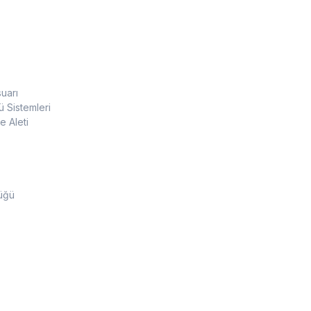
uarı
 Sistemleri
 Aleti
üğü