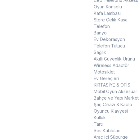
Cep Telefonu Aksesua
Oyun Konsolu
Kafa Lambası
Store Çelik Kasa
Telefon
Banyo
Ev Dekorasyon
Telefon Tutucu
Sağlık
Akıllı Güvenlik Ürünü
Wireless Adaptör
Motosiklet
Ev Gereçleri
KIRTASİYE & OFİS
Mobil Oyun Aksesuar
Bahçe ve Yapı Market
Şarj Cihazı & Kablo
Oyuncu Klavyesi
Küllük
Tartı
Ses Kabloları
Araç İçi Süpürge