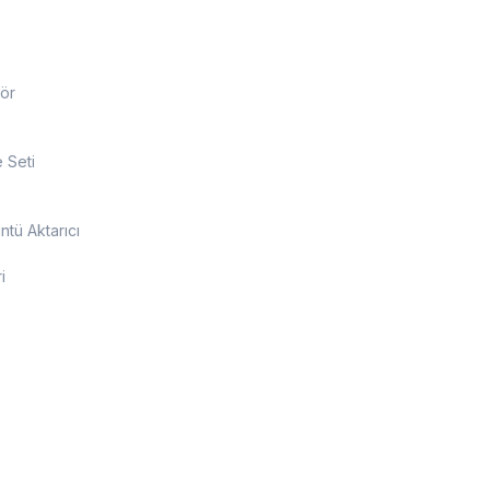
ör
 Seti
tü Aktarıcı
i