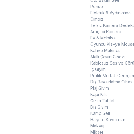
Oto Bakım Seti
Pense
Elektrik & Aydınlatma
Cımbız
Telsiz Kamera Dedekt
Araç İçi Kamera
Ev & Mobilya
Oyuncu Klavye Mouse
Kahve Makinesi
Akıllı Çeviri Cihazı
Kablosuz Ses ve Görün
İç Giyim
Pratik Mutfak Gereçler
Diş Beyazlatma Cihazı
Plaj Giyim
Kapı Kilit
Çizim Tableti
Dış Giyim
Kamp Seti
Haşere Kovucular
Makyaj
Mikser