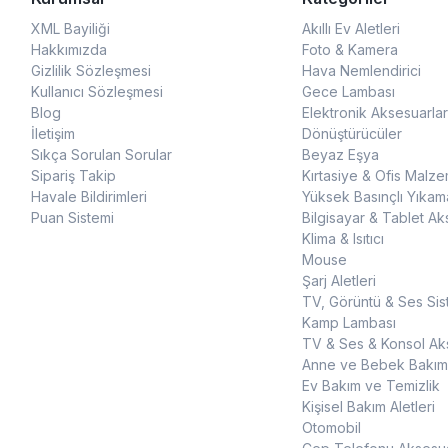
XML Bayiliği
Akıllı Ev Aletleri
Hakkımızda
Foto & Kamera
Gizlilik Sözleşmesi
Hava Nemlendirici
Kullanıcı Sözleşmesi
Gece Lambası
Blog
Elektronik Aksesuarlar
İletişim
Dönüştürücüler
Sıkça Sorulan Sorular
Beyaz Eşya
Sipariş Takip
Kırtasiye & Ofis Malze
Havale Bildirimleri
Yüksek Basınçlı Yıkam
Puan Sistemi
Bilgisayar & Tablet Ak
Klima & Isıtıcı
Mouse
Şarj Aletleri
TV, Görüntü & Ses Sis
Kamp Lambası
TV & Ses & Konsol Aks
Anne ve Bebek Bakım
Ev Bakım ve Temizlik
Kişisel Bakım Aletleri
Otomobil