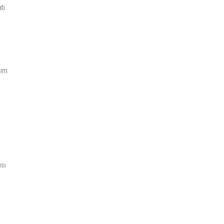
tı
kım
sı