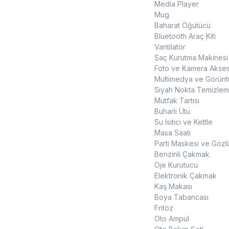
Media Player
Mug
Baharat Öğütücü
Bluetooth Araç Kiti
Vantilatör
Saç Kurutma Makinesi
Foto ve Kamera Akses
Multimedya ve Görüntü
Siyah Nokta Temizleme
Mutfak Tartısı
Buharlı Ütü
Su Isıtıcı ve Kettle
Masa Saati
Parti Maskesi ve Gözl
Benzinli Çakmak
Oje Kurutucu
Elektronik Çakmak
Kaş Makası
Boya Tabancası
Fritöz
Oto Ampul