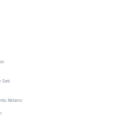
ör
 Seti
tü Aktarıcı
i