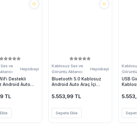
 Ses ve
Kablosuz Ses ve
Kablosu
Hepsibayi
Hepsibayi
ktarıcı
Görüntü Aktarıcı
Görüntü 
iFi Destekli
Bluetooth 5.0 Kablosuz
USB Gir
z Android Auto
Android Auto Araç İçi
Kablos
rücü
Adaptör
Cihazı
99 TL
5.553,99 TL
5.553
Ekle
Sepete Ekle
Sepet