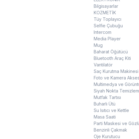
Bilgisayarlar
KOZMETİK
Tüy Toplayıcı
Selfie Çubuğu
Intercom
Media Player
Mug
Baharat Öğütücü
Bluetooth Araç Kiti
Vantilatör
Saç Kurutma Makinesi
Foto ve Kamera Akses
Multimedya ve Görüntü
Siyah Nokta Temizleme
Mutfak Tartısı
Buharlı Ütü
Su Isıtıcı ve Kettle
Masa Saati
Parti Maskesi ve Gözl
Benzinli Çakmak
Oje Kurutucu