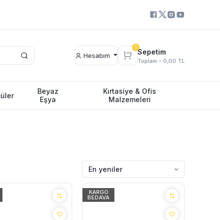
0
Sepetim
Hesabım
Toplam -
0,00 TL
Beyaz
Kırtasiye & Ofis
üler
Eşya
Malzemeleri
KARGO
BEDAVA