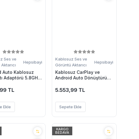
z Ses ve
Kablosuz Ses ve
Hepsibayi
Hepsibayi
Aktarıcı
Görüntü Aktarıcı
d Auto Kablosuz
Kablosuz CarPlay ve
tı Adaptörü 5.8GHz
Android Auto Dönüştürücü
iFi ve Kompakt
Adaptör
lı
,99 TL
5.553,99 TL
e Ekle
Sepete Ekle
KARGO
BEDAVA