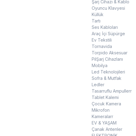
Şarj Cihazı & Kablo
Oyuncu Klavyesi
Küllük
Tartı
Ses Kabloları
Araç İçi Süpürge
Ev Tekstili
Tornavida
Torpido Aksesuar
PilŞarj Cihazlarıı
Mobilya
Led Teknolojileri
Sofra & Mutfak
Ledler
Tasarruflu Ampullerr
Tablet Kalemi
Çocuk Kamera
Mikrofon
Kameralarr
EV & YAŞAM
Çanak Antenler
ELEKTRONİK