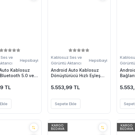
 Ses ve
Kablosuz Ses ve
Kablosu
Hepsibayi
Hepsibayi
ktarıcı
Görüntü Aktarıcı
Görüntü 
 Auto Kablosuz
Android Auto Kablosuz
Androi
Bluetooth 5.0 ve
Dönüştürücü Hızlı Eşleşme
Bağlan
iFi Destekli
ve Sesli Asistan Destekli
Hızlı W
Tasarım
99 TL
5.553,99 TL
5.553
Ekle
Sepete Ekle
Sepet
KARGO
KARGO
BEDAVA
BEDAVA