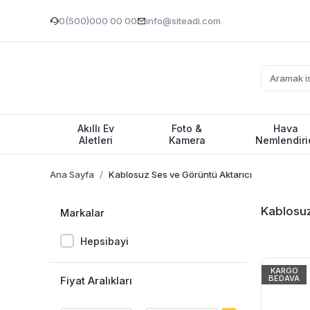
0(500)000 00 00
info@siteadi.com
Akıllı Ev
Foto &
Hava
Aletleri
Kamera
Nemlendiri
Ana Sayfa
Kablosuz Ses ve Görüntü Aktarıcı
Kablosuz
Markalar
Hepsibayi
KARGO
BEDAVA
Fiyat Aralıkları