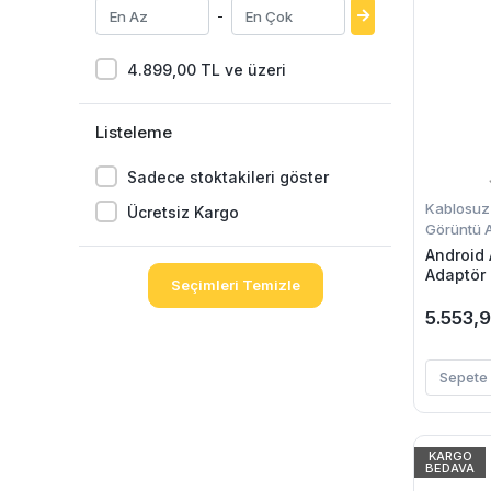
-
4.899,00 TL ve üzeri
Listeleme
Sadece stoktakileri göster
Kablosuz
Ücretsiz Kargo
Görüntü A
Android
Adaptör 
Seçimleri Temizle
5.8GHz W
5.553,
Sepete 
KARGO
BEDAVA