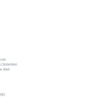
uarı
 Sistemleri
 Aleti
üğü