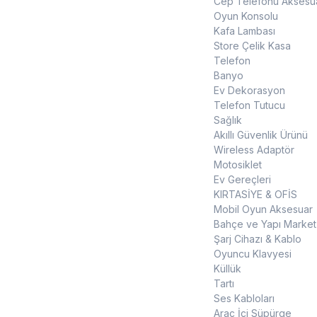
Cep Telefonu Aksesua
Oyun Konsolu
Kafa Lambası
Store Çelik Kasa
Telefon
Banyo
Ev Dekorasyon
Telefon Tutucu
Sağlık
Akıllı Güvenlik Ürünü
Wireless Adaptör
Motosiklet
Ev Gereçleri
KIRTASİYE & OFİS
Mobil Oyun Aksesuar
Bahçe ve Yapı Market
Şarj Cihazı & Kablo
Oyuncu Klavyesi
Küllük
Tartı
Ses Kabloları
Araç İçi Süpürge