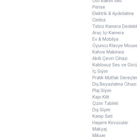
Oto Bakım Seti
Pense
Elektrik & Aydınlatma
Cımbız
Telsiz Kamera Dedekt
Araç İçi Kamera
Ev & Mobilya
Oyuncu Klavye Mouse
Kahve Makinesi
Akıllı Çeviri Cihazı
Kablosuz Ses ve Görün
İç Giyim
Pratik Mutfak Gereçler
Diş Beyazlatma Cihazı
Plaj Giyim
Kapı Kilit
Çizim Tableti
Dış Giyim
Kamp Seti
Haşere Kovucular
Makyaj
Mikser