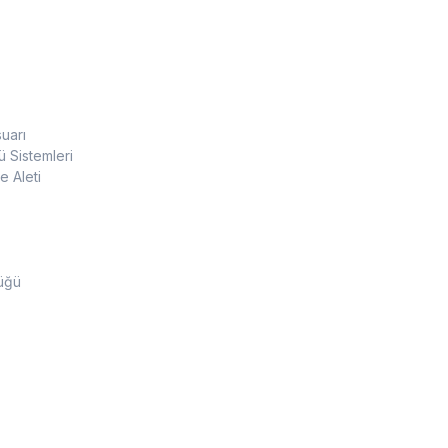
uarı
 Sistemleri
 Aleti
üğü