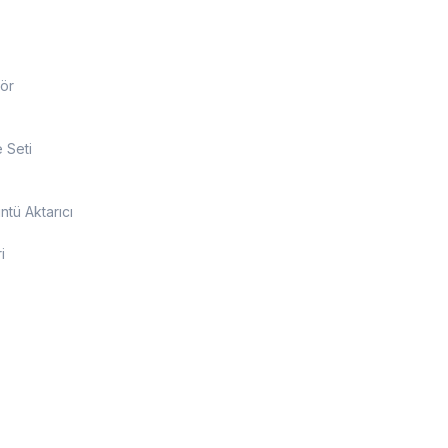
ör
 Seti
tü Aktarıcı
i