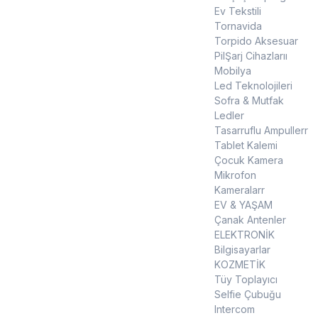
Ev Tekstili
Tornavida
Torpido Aksesuar
PilŞarj Cihazlarıı
Mobilya
Led Teknolojileri
Sofra & Mutfak
Ledler
Tasarruflu Ampullerr
Tablet Kalemi
Çocuk Kamera
Mikrofon
Kameralarr
EV & YAŞAM
Çanak Antenler
ELEKTRONİK
Bilgisayarlar
KOZMETİK
Tüy Toplayıcı
Selfie Çubuğu
Intercom