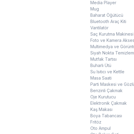
Media Player
Mug
Baharat Öğütücü
Bluetooth Araç Kiti
Vantilatör
Saç Kurutma Makinesi
Foto ve Kamera Akses
Multimedya ve Görüntü
Siyah Nokta Temizleme
Mutfak Tartısı
Buharlı Ütü
Su Isıtıcı ve Kettle
Masa Saati
Parti Maskesi ve Gözl
Benzinli Çakmak
Oje Kurutucu
Elektronik Çakmak
Kaş Makası
Boya Tabancası
Fritöz
Oto Ampul