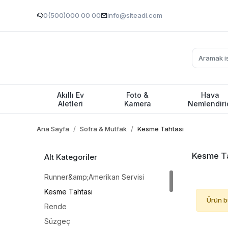
0(500)000 00 00
info@siteadi.com
Akıllı Ev
Foto &
Hava
Aletleri
Kamera
Nemlendiri
Ana Sayfa
Sofra & Mutfak
Kesme Tahtası
Kesme T
Alt Kategoriler
Runner&amp;Amerikan Servisi
Kesme Tahtası
Ürün b
Rende
Süzgeç