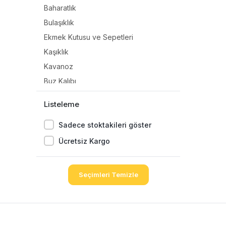
Baharatlık
Bulaşıklık
Ekmek Kutusu ve Sepetleri
Kaşıklık
Kavanoz
Buz Kalıbı
Damacana Pompası
Listeleme
Saklama Kapları
Sadece stoktakileri göster
Öğütücü Değirmenler
Manuel Kıyma Makinası
Ücretsiz Kargo
Çatal
Bardak
Seçimleri Temizle
Sürahi&amp; Karaf
Kaşık
Kaseler