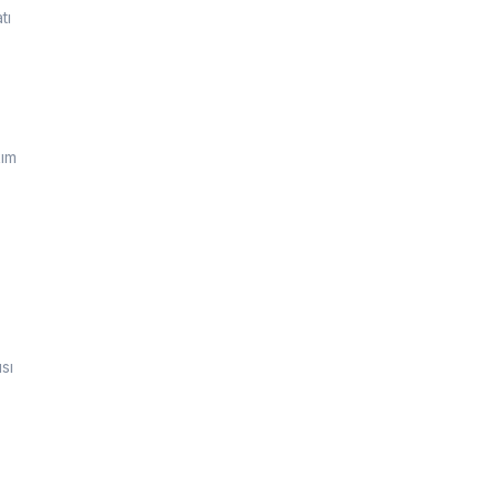
tı
kım
sı