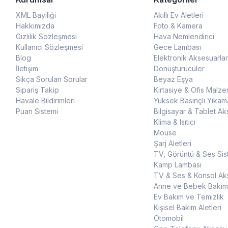
XML Bayiliği
Akıllı Ev Aletleri
Hakkımızda
Foto & Kamera
Gizlilik Sözleşmesi
Hava Nemlendirici
Kullanıcı Sözleşmesi
Gece Lambası
Blog
Elektronik Aksesuarlar
İletişim
Dönüştürücüler
Sıkça Sorulan Sorular
Beyaz Eşya
Sipariş Takip
Kırtasiye & Ofis Malze
Havale Bildirimleri
Yüksek Basınçlı Yıkam
Puan Sistemi
Bilgisayar & Tablet Ak
Klima & Isıtıcı
Mouse
Şarj Aletleri
TV, Görüntü & Ses Sis
Kamp Lambası
TV & Ses & Konsol Aks
Anne ve Bebek Bakım
Ev Bakım ve Temizlik
Kişisel Bakım Aletleri
Otomobil