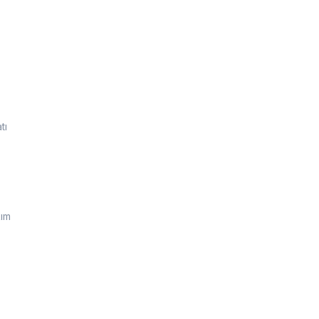
tı
kım