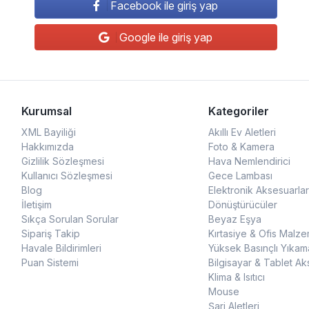
Facebook ile giriş yap
Google ile giriş yap
Kurumsal
Kategoriler
XML Bayiliği
Akıllı Ev Aletleri
Hakkımızda
Foto & Kamera
Gizlilik Sözleşmesi
Hava Nemlendirici
Kullanıcı Sözleşmesi
Gece Lambası
Blog
Elektronik Aksesuarlar
İletişim
Dönüştürücüler
Sıkça Sorulan Sorular
Beyaz Eşya
Sipariş Takip
Kırtasiye & Ofis Malze
Havale Bildirimleri
Yüksek Basınçlı Yıkam
Puan Sistemi
Bilgisayar & Tablet Ak
Klima & Isıtıcı
Mouse
Şarj Aletleri