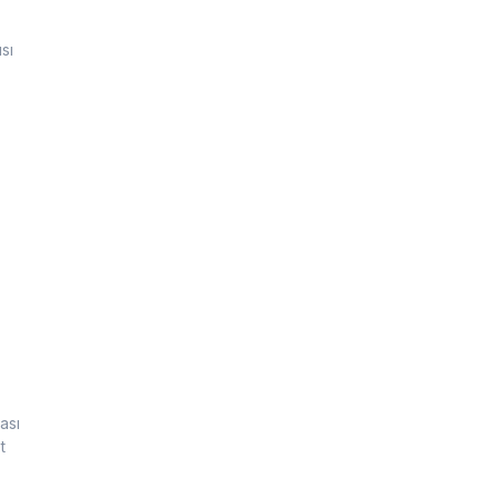
sı
ası
t