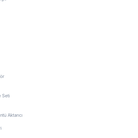
ör
 Seti
tü Aktarıcı
i