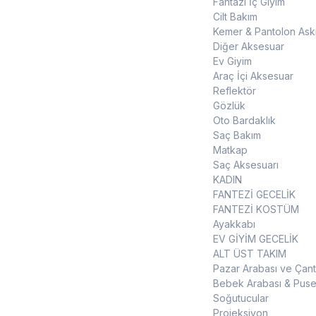
Fantazi İç Giyim
Cilt Bakım
Kemer & Pantolon Askı
Diğer Aksesuar
Ev Giyim
Araç İçi Aksesuar
Reflektör
Gözlük
Oto Bardaklık
Saç Bakım
Matkap
Saç Aksesuarı
KADIN
FANTEZİ GECELİK
FANTEZİ KOSTÜM
Ayakkabı
EV GİYİM GECELİK
ALT ÜST TAKIM
Pazar Arabası ve Çant
Bebek Arabası & Puse
Soğutucular
Projeksiyon