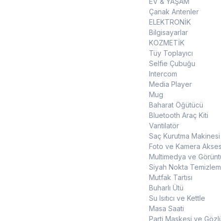
EV & YAŞAM
Çanak Antenler
ELEKTRONİK
Bilgisayarlar
KOZMETİK
Tüy Toplayıcı
Selfie Çubuğu
Intercom
Media Player
Mug
Baharat Öğütücü
Bluetooth Araç Kiti
Vantilatör
Saç Kurutma Makinesi
Foto ve Kamera Akses
Multimedya ve Görüntü
Siyah Nokta Temizleme
Mutfak Tartısı
Buharlı Ütü
Su Isıtıcı ve Kettle
Masa Saati
Parti Maskesi ve Gözl