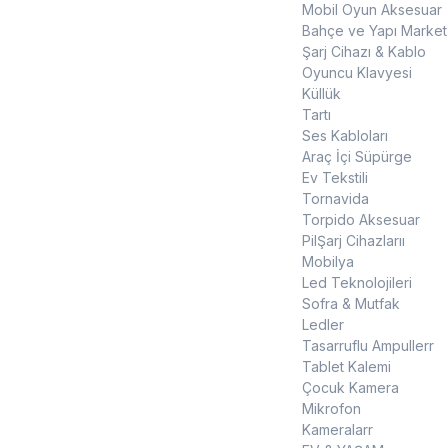
Mobil Oyun Aksesuar
Bahçe ve Yapı Market
Şarj Cihazı & Kablo
Oyuncu Klavyesi
Küllük
Tartı
Ses Kabloları
Araç İçi Süpürge
Ev Tekstili
Tornavida
Torpido Aksesuar
PilŞarj Cihazlarıı
Mobilya
Led Teknolojileri
Sofra & Mutfak
Ledler
Tasarruflu Ampullerr
Tablet Kalemi
Çocuk Kamera
Mikrofon
Kameralarr