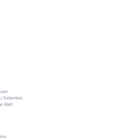
uarı
 Sistemleri
 Aleti
üğü