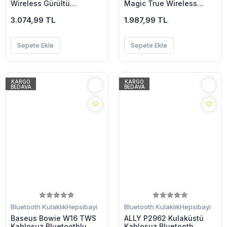
Wireless Gürültü
Magic True Wireless
Engelleyici Bluetooth
Gaming TWS Bluetooth
Kulaklık-(5775)
3.074,99 TL
Kulaklık-(5775)
1.987,99 TL
Sepete Ekle
Sepete Ekle
KARGO
KARGO
BEDAVA
BEDAVA
Bluetooth Kulaklık
Hepsibayi
Bluetooth Kulaklık
Hepsibayi
Baseus Bowie W16 TWS
ALLY P2962 Kulaküstü
Kablosuz Bluetoothlu
Kablosuz Bluetooth