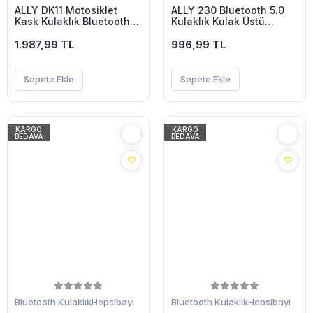
ALLY DK11 Motosiklet
ALLY 230 Bluetooth 5.0
Kask Kulaklık Bluetooth
Kulaklık Kulak Üstü
5.0 Kulaklık FM Radyo
Bluetooth Kulaklık-(5775)
IP54 Su Geçirmez
1.987,99 TL
996,99 TL
Otomatik Cevap-(5775)
Sepete Ekle
Sepete Ekle
KARGO
KARGO
BEDAVA
BEDAVA
Bluetooth Kulaklık
Hepsibayi
Bluetooth Kulaklık
Hepsibayi