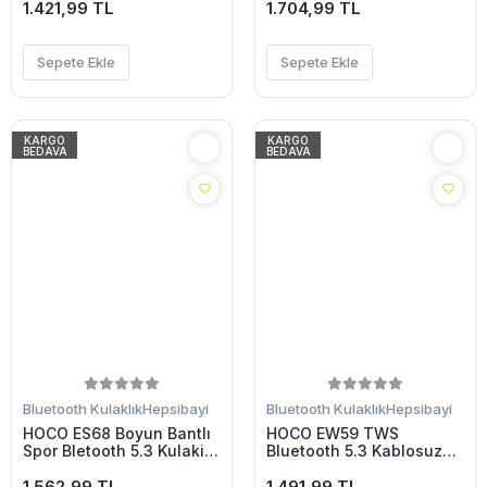
1.421,99 TL
1.704,99 TL
Sepete Ekle
Sepete Ekle
KARGO
KARGO
BEDAVA
BEDAVA
Bluetooth Kulaklık
Hepsibayi
Bluetooth Kulaklık
Hepsibayi
HOCO ES68 Boyun Bantlı
HOCO EW59 TWS
Spor Bletooth 5.3 Kulakiçi
Bluetooth 5.3 Kablosuz
Kablosuz Kulaklık-(5775)
Stereo Kulakiçi Kulaklık-
1.562,99 TL
(5775)
1.491,99 TL