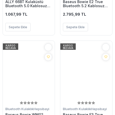
ALLY 66BT Kulaküstü
Baseus Bowie E2 True
Bluetooth 5.0 Kablosuz
Bluetooth 5.2 Kablosuz
Kulaklık Macarons-(5775)
Kulak İçi Kulaklık-(5775)
1.067,99 TL
2.795,99 TL
Sepete Ekle
Sepete Ekle
KARGO
KARGO
BEDAVA
BEDAVA
Bluetooth Kulaklık
Hepsibayi
Bluetooth Kulaklık
Hepsibayi
Baseus Bowie WM02
Baseus Bowie E3 True