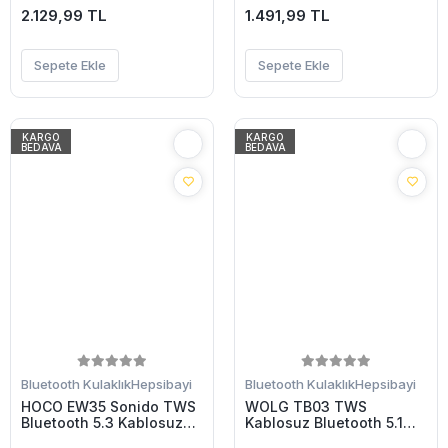
Kulaklık-(5775)
2.129,99 TL
1.491,99 TL
Sepete Ekle
Sepete Ekle
KARGO
KARGO
BEDAVA
BEDAVA
Bluetooth Kulaklık
Hepsibayi
Bluetooth Kulaklık
Hepsibayi
HOCO EW35 Sonido TWS
WOLG TB03 TWS
Bluetooth 5.3 Kablosuz
Kablosuz Bluetooth 5.1
Kulakiçi Kulaklık-(5775)
Kulakiçi Kulaklık-(5775)