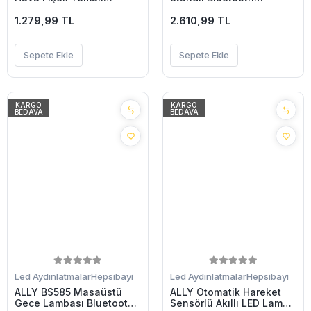
Dekoratif Bahçe Işığı-
hoparlör RGB Gece
(5775)
1.279,99 TL
Lambası-(5775)
2.610,99 TL
Sepete Ekle
Sepete Ekle
KARGO
KARGO
BEDAVA
BEDAVA
Led Aydınlatmalar
Hepsibayi
Led Aydınlatmalar
Hepsibayi
ALLY BS585 Masaüstü
ALLY Otomatik Hareket
Gece Lambası Bluetooth
Sensörlü Akıllı LED Lamba