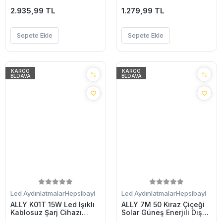
Hoparlör-(5775)
Masa Duvar Gece
2.935,99 TL
Lambası-(5775)
1.279,99 TL
Sepete Ekle
Sepete Ekle
KARGO
KARGO
BEDAVA
BEDAVA
Led Aydınlatmalar
Hepsibayi
Led Aydınlatmalar
Hepsibayi
ALLY K01T 15W Led Işıklı
ALLY 7M 50 Kiraz Çiçeği
Kablosuz Şarj Cihazı
Solar Güneş Enerjili Dış
Çalar Saat-(5775)
Bahçe Aydınlatma Su