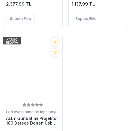
2.377,99 TL
Geçirmez Led-(5775)
1.137,99 TL
Sepete Ekle
Sepete Ekle
KARGO
BEDAVA
Led Aydınlatmalar
Hepsibayi
ALLY Günbatımı Projektör
180 Derece Dönen Usb
Gece Lambası Günbatımı