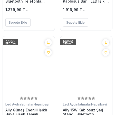
Bluetooth Telefonla
Kablosuz Şarjlı LED Işıklı
Kontrol Edilen Usb Led
Katlanabilir Masa
Lamba İos-Android-
1.279,99 TL
Lambası-(5775)
1.916,99 TL
(5775)
Sepete Ekle
Sepete Ekle
KARGO
KARGO
BEDAVA
BEDAVA
Led Aydınlatmalar
Hepsibayi
Led Aydınlatmalar
Hepsibayi
Ally Güneş Enerjili Işıklı
Ally 15W Kablosuz Şarj
Hava Fişek Temalı
Standlı Bluetooth