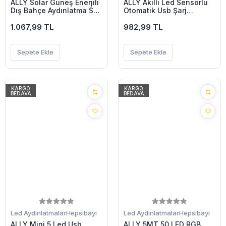
ALLY Solar Güneş Enerjili
ALLY Akıllı Led Sensorlu
Dış Bahçe Aydınlatma Su
Otomatik Usb Şarj
Geçirmez Led 10M-(5775)
Edilebilir Gece Lambası
1.067,99 TL
Led-(5775)
982,99 TL
Sepete Ekle
Sepete Ekle
KARGO
KARGO
BEDAVA
BEDAVA
Led Aydınlatmalar
Hepsibayi
Led Aydınlatmalar
Hepsibayi
ALLY Mini 5 Led Usb
ALLY 5MT 50 LED RGB