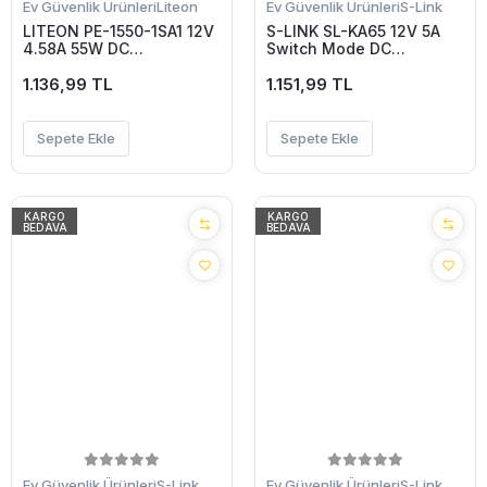
Ev Güvenlik Ürünleri
Liteon
Ev Güvenlik Ürünleri
S-Link
LITEON PE-1550-1SA1 12V
S-LINK SL-KA65 12V 5A
4.58A 55W DC
Switch Mode DC
ADAPTÖR(1923)
ADAPTÖR(1923)
1.136,99 TL
1.151,99 TL
Sepete Ekle
Sepete Ekle
KARGO
KARGO
BEDAVA
BEDAVA
Ev Güvenlik Ürünleri
S-Link
Ev Güvenlik Ürünleri
S-Link