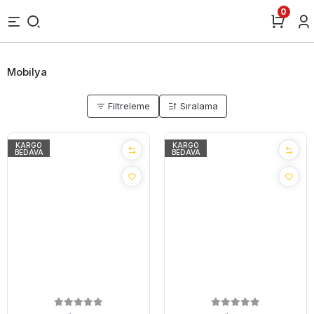
0
Mobilya
Filtreleme
Sıralama
KARGO
KARGO
BEDAVA
BEDAVA