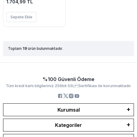
Projektör-(5775)
1.704,99 TL
Sepete Ekle
Toplam
19
ürün bulunmaktadır.
%100 Güvenli Ödeme
Tüm kredi kartı bilgileriniz 256bit SSLSertifikası ile korunmaktadır.
Kurumsal
Kategoriler