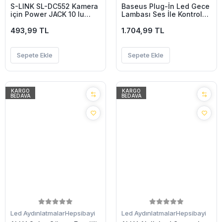
S-LINK SL-DC552 Kamera
Baseus Plug-İn Led Gece
için Power JACK 10 lu
Lambası Ses İle Kontrol
Paket(1923)
Akıllı Gece Led Işık-(5775)
493,99 TL
1.704,99 TL
Sepete Ekle
Sepete Ekle
KARGO
KARGO
BEDAVA
BEDAVA
Led Aydınlatmalar
Hepsibayi
Led Aydınlatmalar
Hepsibayi