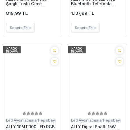
Şarjjlı Tuşlu Gece
Bluetooth Telefonla
Lambası Led-(5775)
Kontrol Edilen Usb Led
819,99 TL
Lamba İos-Android-
1.137,99 TL
(5775)
Sepete Ekle
Sepete Ekle
KARGO
KARGO
BEDAVA
BEDAVA
Led Aydınlatmalar
Hepsibayi
Led Aydınlatmalar
Hepsibayi
ALLY 10MT 100 LED RGB
ALLY Dijital Saatli 15W