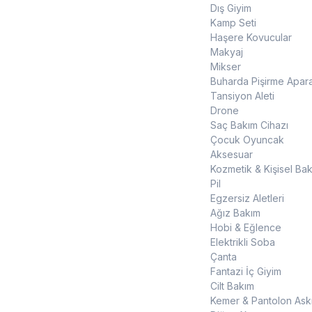
Dış Giyim
Kamp Seti
Haşere Kovucular
Makyaj
Mikser
Buharda Pişirme Apara
Tansiyon Aleti
Drone
Saç Bakım Cihazı
Çocuk Oyuncak
Aksesuar
Kozmetik & Kişisel Ba
Pil
Egzersiz Aletleri
Ağız Bakım
Hobi & Eğlence
Elektrikli Soba
Çanta
Fantazi İç Giyim
Cilt Bakım
Kemer & Pantolon Askı