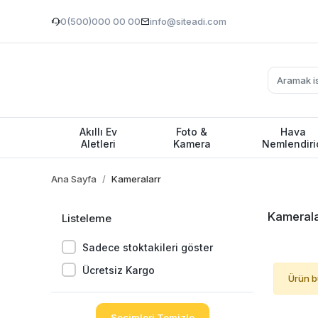
0(500)000 00 00
info@siteadi.com
Akıllı Ev
Foto &
Hava
Aletleri
Kamera
Nemlendiri
Ana Sayfa
Kameralarr
Kamerala
Listeleme
Sadece stoktakileri göster
Ücretsiz Kargo
Ürün b
Seçimleri Temizle