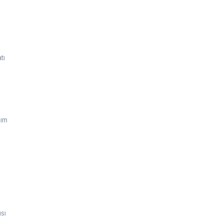
tı
kım
sı