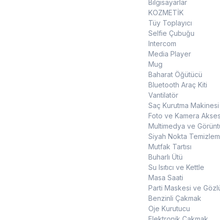
Bilgisayarlar
KOZMETİK
Tüy Toplayıcı
Selfie Çubuğu
Intercom
Media Player
Mug
Baharat Öğütücü
Bluetooth Araç Kiti
Vantilatör
Saç Kurutma Makinesi
Foto ve Kamera Akses
Multimedya ve Görüntü
Siyah Nokta Temizleme
Mutfak Tartısı
Buharlı Ütü
Su Isıtıcı ve Kettle
Masa Saati
Parti Maskesi ve Gözl
Benzinli Çakmak
Oje Kurutucu
Elektronik Çakmak