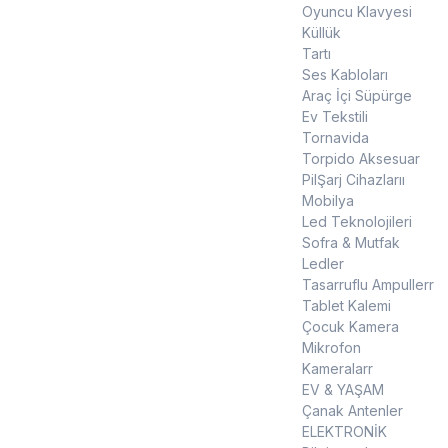
Oyuncu Klavyesi
Küllük
Tartı
Ses Kabloları
Araç İçi Süpürge
Ev Tekstili
Tornavida
Torpido Aksesuar
PilŞarj Cihazlarıı
Mobilya
Led Teknolojileri
Sofra & Mutfak
Ledler
Tasarruflu Ampullerr
Tablet Kalemi
Çocuk Kamera
Mikrofon
Kameralarr
EV & YAŞAM
Çanak Antenler
ELEKTRONİK