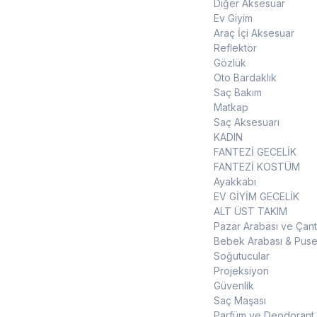
Diğer Aksesuar
Ev Giyim
Araç İçi Aksesuar
Reflektör
Gözlük
Oto Bardaklık
Saç Bakım
Matkap
Saç Aksesuarı
KADIN
FANTEZİ GECELİK
FANTEZİ KOSTÜM
Ayakkabı
EV GİYİM GECELİK
ALT ÜST TAKIM
Pazar Arabası ve Çant
Bebek Arabası & Puse
Soğutucular
Projeksiyon
Güvenlik
Saç Maşası
Parfüm ve Deodorant