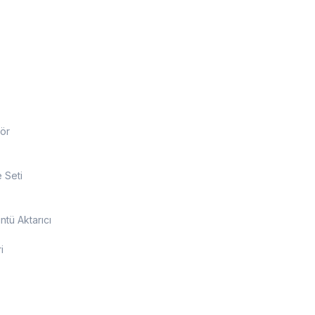
ör
 Seti
tü Aktarıcı
i