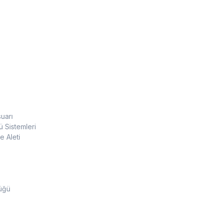
uarı
 Sistemleri
 Aleti
üğü