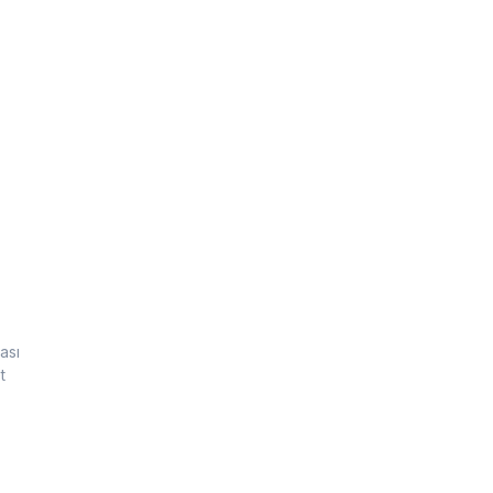
ası
t