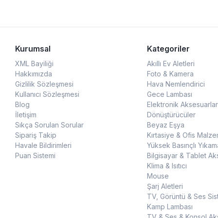
Kurumsal
Kategoriler
XML Bayiliği
Akıllı Ev Aletleri
Hakkımızda
Foto & Kamera
Gizlilik Sözleşmesi
Hava Nemlendirici
Kullanıcı Sözleşmesi
Gece Lambası
Blog
Elektronik Aksesuarlar
İletişim
Dönüştürücüler
Sıkça Sorulan Sorular
Beyaz Eşya
Sipariş Takip
Kırtasiye & Ofis Malze
Havale Bildirimleri
Yüksek Basınçlı Yıkam
Puan Sistemi
Bilgisayar & Tablet Ak
Klima & Isıtıcı
Mouse
Şarj Aletleri
TV, Görüntü & Ses Sis
Kamp Lambası
TV & Ses & Konsol Aks