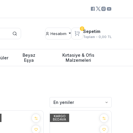
0
Sepetim
Hesabım
Toplam -
0,00 TL
Beyaz
Kırtasiye & Ofis
üler
Eşya
Malzemeleri
KARGO
BEDAVA