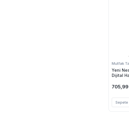
Mutfak Tar
Yeni Nes
Dijital 
Tartısı 
Hassas 
705,99
Sepete 