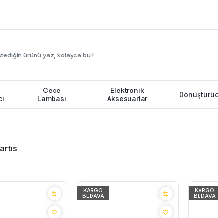
Gece
Elektronik
Dönüştürüc
ci
Lambası
Aksesuarlar
rtısı
KARGO
KARGO
BEDAVA
BEDAVA