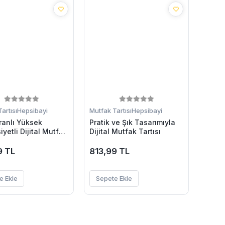
artısı
Hepsibayi
Mutfak Tartısı
Hepsibayi
ranlı Yüksek
Pratik ve Şık Tasarımıyla
yetli Dijital Mutfak
Dijital Mutfak Tartısı
i
9 TL
813,99 TL
e Ekle
Sepete Ekle