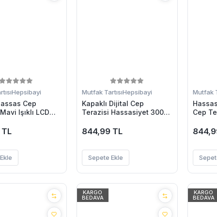
tısı
Hepsibayi
Mutfak Tartısı
Hepsibayi
Mutfak T
Hassas Cep
Kapaklı Dijital Cep
Hassas 
 Mavi Işıklı LCD
Terazisi Hassasiyet 300
Cep Te
Gr
Modlu
 TL
844,99 TL
844,9
Ekle
Sepete Ekle
Sepet
KARGO
KARGO
BEDAVA
BEDAVA