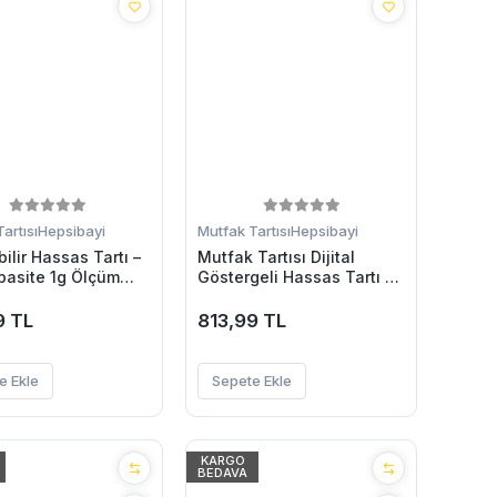
artısı
Hepsibayi
Mutfak Tartısı
Hepsibayi
ilir Hassas Tartı –
Mutfak Tartısı Dijital
pasite 1g Ölçüm
Göstergeli Hassas Tartı 10
e Ons Desteği
Kg Kapasiteli
9 TL
813,99 TL
e Ekle
Sepete Ekle
KARGO
BEDAVA