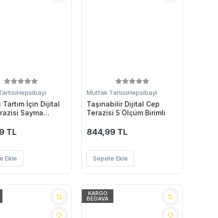
artısı
Hepsibayi
Mutfak Tartısı
Hepsibayi
Tartım İçin Dijital
Taşınabilir Dijital Cep
razisi Sayma
Terazisi 5 Ölçüm Birimli
9 TL
844,99 TL
e Ekle
Sepete Ekle
KARGO
BEDAVA