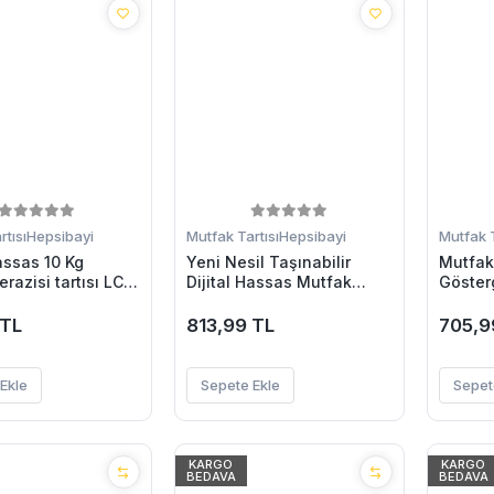
tısı
Hepsibayi
Mutfak Tartısı
Hepsibayi
Mutfak T
Hassas 10 Kg
Yeni Nesil Taşınabilir
Mutfak 
erazisi tartısı LCD
Dijital Hassas Mutfak
Gösterg
tfak Tartısı
Tartısı Mutfak Terazisi
Kg Kapa
Hassas Ölçüm 10 Kg
 TL
813,99 TL
705,9
Ekle
Sepete Ekle
Sepet
KARGO
KARGO
BEDAVA
BEDAVA