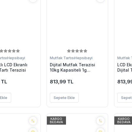
tısı
Hepsibayi
Mutfak Tartısı
Hepsibayi
Mutfak T
lı LCD Ekranlı
Dijital Mutfak Terazisi
LCD Ek
artı Terazisi
10kg Kapasiteli 1g
Dijital
Hassasiyetli
Ons Ö
 TL
813,99 TL
813,9
Ekle
Sepete Ekle
Sepet
KARGO
KARGO
BEDAVA
BEDAVA