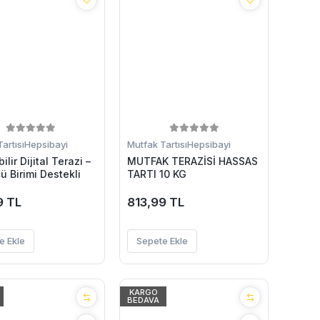
artısı
Hepsibayi
Mutfak Tartısı
Hepsibayi
ilir Dijital Terazi –
MUTFAK TERAZİSİ HASSAS
çü Birimi Destekli
TARTI 10 KG
9 TL
813,99 TL
e Ekle
Sepete Ekle
KARGO
BEDAVA