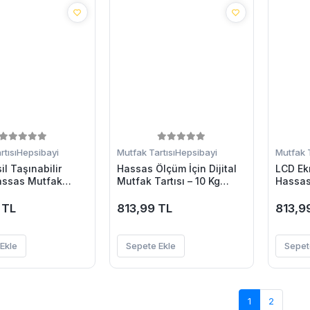
tısı
Hepsibayi
Mutfak Tartısı
Hepsibayi
Mutfak T
il Taşınabilir
Hassas Ölçüm İçin Dijital
LCD Ek
Hassas Mutfak
Mutfak Tartısı – 10 Kg
Hassasi
Mutfak Terazisi
Kapasiteli
Terazis
Ölçüm 10 Kg
 TL
813,99 TL
813,9
Ekle
Sepete Ekle
Sepet
1
2