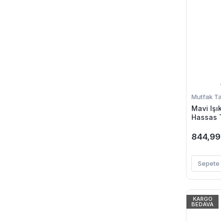
Mutfak Tar
Mavi Işık
Hassas T
844,99
Sepete 
KARGO
BEDAVA