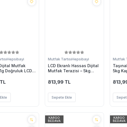
tısı
Hepsibayi
Mutfak Tartısı
Hepsibayi
Mutfak T
ijital Mutfak
LCD Ekranlı Hassas Dijital
Taşınab
– 1g Doğruluk LCD
Mutfak Terazisi – 5kg
5kg Ka
tomatik Kapanma
Kapasite 1g Hassasiyet
Gram v
 TL
813,99 TL
813,9
Ekle
Sepete Ekle
Sepet
KARGO
KARGO
BEDAVA
BEDAVA