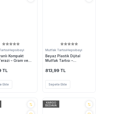
artısı
Hepsibayi
Mutfak Tartısı
Hepsibayi
ranlı Kompakt
Beyaz Plastik Dijital
 Terazi – Gram ve
Mutfak Tartısı –
lçüm
24x16.8x1.5cm
9 TL
813,99 TL
e Ekle
Sepete Ekle
KARGO
BEDAVA