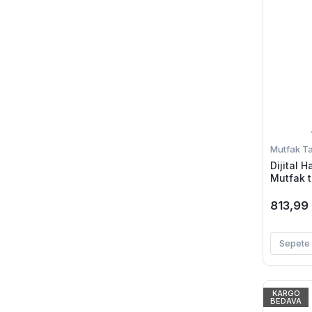
Mutfak Tar
Dijital 
Mutfak t
Ekran Mu
813,99
Sepete 
KARGO
BEDAVA