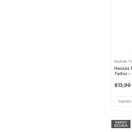
Mutfak Tar
Hassas D
Tartısı 
Ekran O
813,99
Sepete 
KARGO
BEDAVA