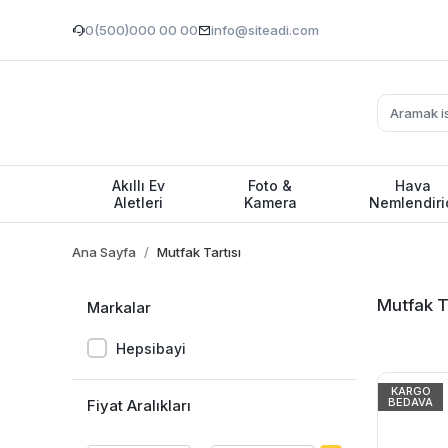
0(500)000 00 00
info@siteadi.com
Akıllı Ev
Foto &
Hava
Aletleri
Kamera
Nemlendiri
Ana Sayfa
Mutfak Tartısı
Mutfak Ta
Markalar
Hepsibayi
KARGO
BEDAVA
Fiyat Aralıkları