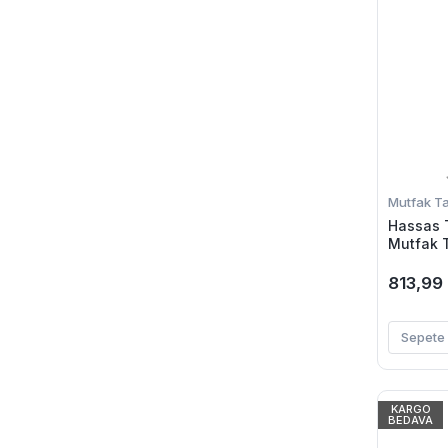
Mutfak Tar
Hassas Ta
Mutfak T
813,99
Sepete 
KARGO
BEDAVA