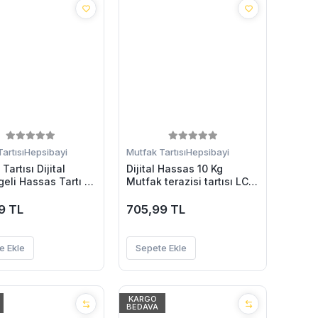
artısı
Hepsibayi
Mutfak Tartısı
Hepsibayi
Tartısı Dijital
Dijital Hassas 10 Kg
eli Hassas Tartı 10
Mutfak terazisi tartısı LCD
siteli
Ekran Mutfak Tartısı
9 TL
705,99 TL
e Ekle
Sepete Ekle
KARGO
BEDAVA