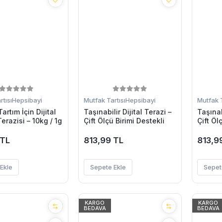
tısı
Hepsibayi
Mutfak Tartısı
Hepsibayi
Mutfak T
rtım İçin Dijital
Taşınabilir Dijital Terazi –
Taşınab
erazisi – 10kg / 1g
Çift Ölçü Birimi Destekli
Çift Öl
 TL
813,99 TL
813,9
Ekle
Sepete Ekle
Sepet
KARGO
KARGO
BEDAVA
BEDAVA