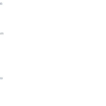
tı
kım
sı