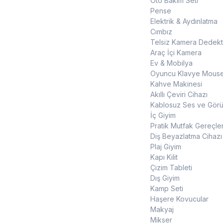
Oto Bakım Seti
Pense
Elektrik & Aydınlatma
Cımbız
Telsiz Kamera Dedekt
Araç İçi Kamera
Ev & Mobilya
Oyuncu Klavye Mouse
Kahve Makinesi
Akıllı Çeviri Cihazı
Kablosuz Ses ve Görün
İç Giyim
Pratik Mutfak Gereçler
Diş Beyazlatma Cihazı
Plaj Giyim
Kapı Kilit
Çizim Tableti
Dış Giyim
Kamp Seti
Haşere Kovucular
Makyaj
Mikser