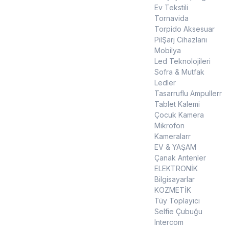
Ev Tekstili
Tornavida
Torpido Aksesuar
PilŞarj Cihazlarıı
Mobilya
Led Teknolojileri
Sofra & Mutfak
Ledler
Tasarruflu Ampullerr
Tablet Kalemi
Çocuk Kamera
Mikrofon
Kameralarr
EV & YAŞAM
Çanak Antenler
ELEKTRONİK
Bilgisayarlar
KOZMETİK
Tüy Toplayıcı
Selfie Çubuğu
Intercom