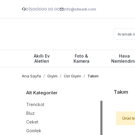
0(500)000 00 00
info@siteadi.com
Akıllı Ev
Foto &
Hava
Aletleri
Kamera
Nemlendiri
Ana Sayfa
Giyim
Üst Giyim
Takım
Takım
Alt Kategoriler
Trenckot
Bluz
Ürün b
Ceket
Gömlek