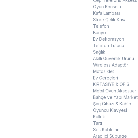
Cep Telefonu Aksesua
Oyun Konsolu
Kafa Lambası
Store Çelik Kasa
Telefon
Banyo
Ev Dekorasyon
Telefon Tutucu
Sağlık
Akıllı Güvenlik Ürünü
Wireless Adaptör
Motosiklet
Ev Gereçleri
KIRTASİYE & OFİS
Mobil Oyun Aksesuar
Bahçe ve Yapı Market
Şarj Cihazı & Kablo
Oyuncu Klavyesi
Küllük
Tartı
Ses Kabloları
Araç İçi Süpürge