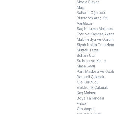
Media Player
Mug
Baharat Öğütücü
Bluetooth Araç Kiti
Vantilatör
Saç Kurutma Makinesi
Foto ve Kamera Akses
Multimedya ve Görüntü
Siyah Nokta Temizleme
Mutfak Tartısı
Buharlı Ütü
Su Isıtıcı ve Kettle
Masa Saati
Parti Maskesi ve Gözl
Benzinli Çakmak
Oje Kurutucu
Elektronik Çakmak
Kaş Makası
Boya Tabancası
Fritöz
Oto Ampul