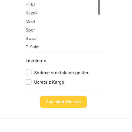
Hırka
Kazak
Mont
Spor
Sweat
T-Shirt
Takım
Listeleme
Triko
Sadece stoktakileri göster
Tulum
Yağmurluk
Ücretsiz Kargo
Yelek
Kaban
Seçimleri Temizle