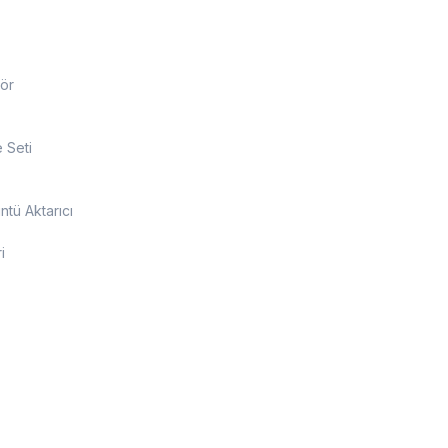
ör
 Seti
tü Aktarıcı
i