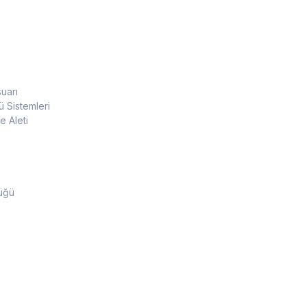
uarı
 Sistemleri
 Aleti
üğü