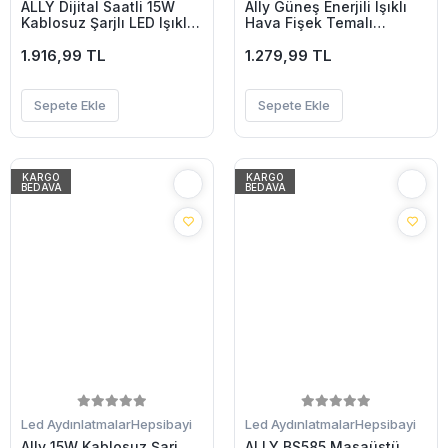
ALLY Dijital Saatli 15W
Ally Güneş Enerjili Işıklı
Kablosuz Şarjlı LED Işıklı
Hava Fişek Temalı
Katlanabilir Masa
Dekoratif Bahçe Işığı-
Lambası-(5775)
1.916,99 TL
(5775)
1.279,99 TL
Sepete Ekle
Sepete Ekle
KARGO
KARGO
BEDAVA
BEDAVA
Led Aydınlatmalar
Hepsibayi
Led Aydınlatmalar
Hepsibayi
Ally 15W Kablosuz Şarj
ALLY BS585 Masaüstü