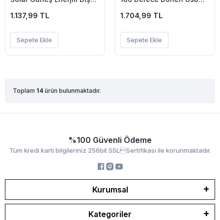
Bahçe Aydınlatma Su
Gece Lambası Günbatımı
Geçirmez Led-(5775)
1.137,99 TL
Projektör-(5775)
1.704,99 TL
Sepete Ekle
Sepete Ekle
Toplam
14
ürün bulunmaktadır.
%100 Güvenli Ödeme
Tüm kredi kartı bilgileriniz 256bit SSLSertifikası ile korunmaktadır.
Kurumsal
Kategoriler