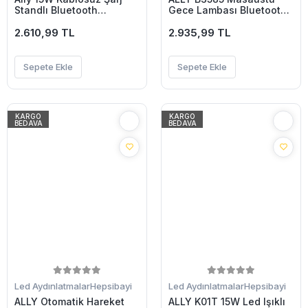
Standlı Bluetooth
Gece Lambası Bluetooth
hoparlör RGB Gece
Hoparlör-(5775)
Lambası-(5775)
2.610,99 TL
2.935,99 TL
Sepete Ekle
Sepete Ekle
KARGO
KARGO
BEDAVA
BEDAVA
Led Aydınlatmalar
Hepsibayi
Led Aydınlatmalar
Hepsibayi
ALLY Otomatik Hareket
ALLY K01T 15W Led Işıklı