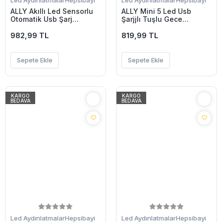
Led Aydınlatmalar
Hepsibayi
Led Aydınlatmalar
Hepsibayi
ALLY Akıllı Led Sensorlu
ALLY Mini 5 Led Usb
Otomatik Usb Şarj
Şarjjlı Tuşlu Gece
Edilebilir Gece Lambası
Lambası Led-(5775)
Led-(5775)
982,99 TL
819,99 TL
Sepete Ekle
Sepete Ekle
KARGO
KARGO
BEDAVA
BEDAVA
Led Aydınlatmalar
Hepsibayi
Led Aydınlatmalar
Hepsibayi