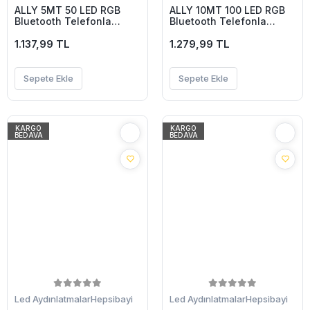
ALLY 5MT 50 LED RGB
ALLY 10MT 100 LED RGB
Bluetooth Telefonla
Bluetooth Telefonla
Kontrol Edilen Usb Led
Kontrol Edilen Usb Led
Lamba İos-Android-
1.137,99 TL
Lamba İos-Android-
1.279,99 TL
(5775)
(5775)
Sepete Ekle
Sepete Ekle
KARGO
KARGO
BEDAVA
BEDAVA
Led Aydınlatmalar
Hepsibayi
Led Aydınlatmalar
Hepsibayi