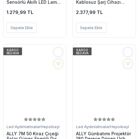
Sensörlü Akıllı LED Lamba
Kablosuz Şarj Cihazı
Masa Duvar Gece
Çalar Saat-(5775)
Lambası-(5775)
1.279,99 TL
2.377,99 TL
Sepete Ekle
Sepete Ekle
KARGO
KARGO
BEDAVA
BEDAVA
Led Aydınlatmalar
Hepsibayi
Led Aydınlatmalar
Hepsibayi
ALLY 7M 50 Kiraz Çiçeği
ALLY Günbatımı Projektör
Solar Güneş Enerjili Dış
180 Derece Dönen Usb