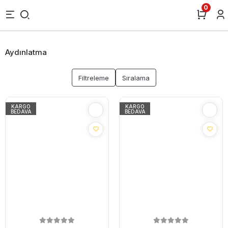
0
Aydınlatma
Filtreleme
Sıralama
KARGO
KARGO
BEDAVA
BEDAVA