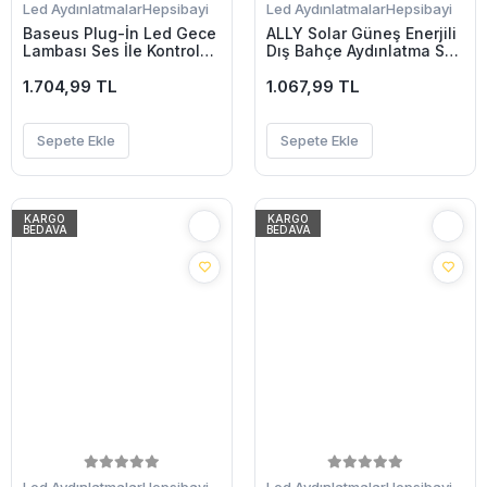
Led Aydınlatmalar
Hepsibayi
Led Aydınlatmalar
Hepsibayi
Baseus Plug-İn Led Gece
ALLY Solar Güneş Enerjili
Lambası Ses İle Kontrol
Dış Bahçe Aydınlatma Su
Akıllı Gece Led Işık-(5775)
Geçirmez Led 10M-(5775)
1.704,99 TL
1.067,99 TL
Sepete Ekle
Sepete Ekle
KARGO
KARGO
BEDAVA
BEDAVA